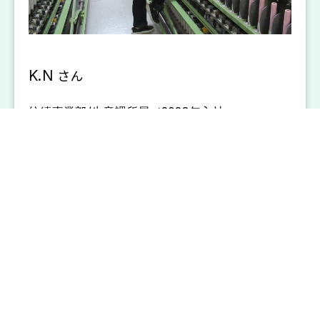
K.N
さん
紡績事業部/生産課所属／2023年入社