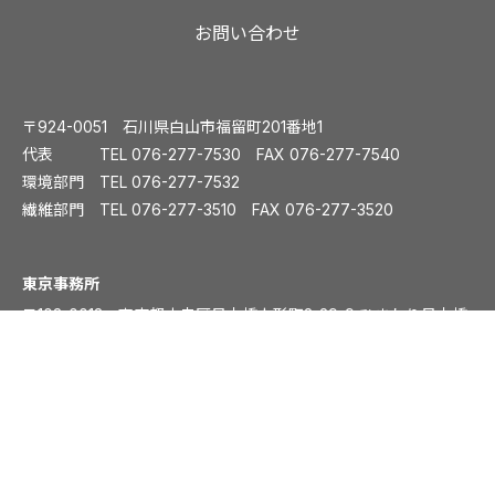
お問い合わせ
〒924-0051 石川県白山市福留町201番地1
代表 TEL
076-277-7530
FAX 076-277-7540
環境部門 TEL
076-277-7532
繊維部門 TEL
076-277-3510
FAX 076-277-3520
️東京事務所
〒103-0013 東京都中央区日本橋人形町2-29-9 ひまわり日本橋
人形町ビル6F
TEL：
03-6810-7032
大阪事務所
〒541-0054 大阪市中央区南本町1丁目5-15 ディワンチャンドビ
ル8F