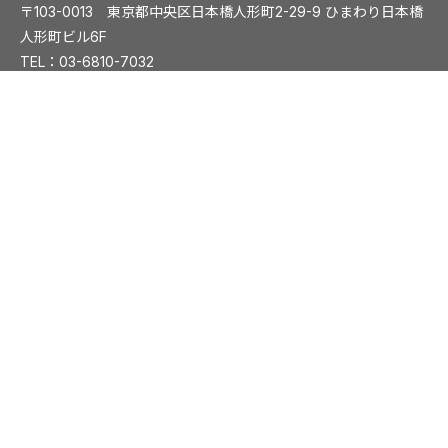
〒103-0013 東京都中央区日本橋人形町2-29-9 ひまわり日本橋
人形町ビル6F
TEL：
03-6810-7032
大阪事務所
〒541-0054 大阪市中央区南本町1丁目5-15 ディワンチャンドビ
ル8F
TEL：
06-6261-8831
FAX：06-6261-8839
プライバシーポリシー
Copyright © KITABO CO., LTD. All rights reserved.