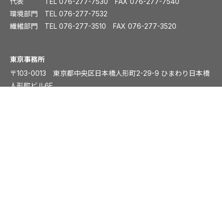
代表 TEL
076-277-7530
FAX 076-277-7540
環境部門 TEL
076-277-7532
繊維部門 TEL
076-277-3510
FAX 076-277-3520
️東京事務所
〒103-0013 東京都中央区日本橋人形町2-29-9 ひまわり日本橋
人形町ビル6F
TEL：
03-6810-7032
大阪事務所
〒541-0054 大阪市中央区南本町1丁目5-15 ディワンチャンドビ
ル8F
TEL：
06-6261-8831
FAX：06-6261-8839
プライバシーポリシー