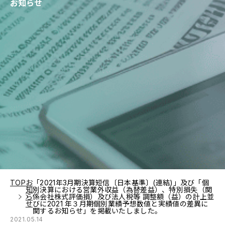
お知らせ
TOP
お
「2021年3月期決算短信〔日本基準〕(連結)」及び「個
知
別決算における営業外収益（為替差益）、特別損失（関
ら
係会社株式評価損）及び法人税等 調整額（益）の計上並
せ
びに2021 年３月期個別業績予想数値と実績値の差異に
関するお知らせ」を掲載いたしました。
2021.05.14