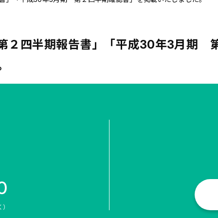
 第２四半期報告書」「平成30年3月期 
。
0
く）