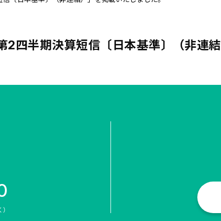
 第2四半期決算短信〔日本基準〕（非連
0
く）